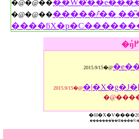
�@�@��
�����҂̂��܂���̎��_����B��W�ɒԂ�ꂽ
�@�@��
����ƃX�p�C�������
�e��
2015.9/15�@
�|�X�g�J�
2015.9/15�@
�@���
�ŏI�X�V����
2
�������̂��镶���̏�Ń