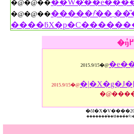
�@�@��
�����҂̂��܂���̎��_����B��W�ɒԂ�ꂽ
�@�@��
����ƃX�p�C�������
�e��
2015.9/15�@
�|�X�g�J�
2015.9/15�@
�@���
�ŏI�X�V����
2
�������̂��镶���̏�Ń