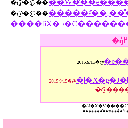
�@�@��
�����҂̂��܂���̎��_����B��W�ɒԂ�ꂽ
�@�@��
����ƃX�p�C�������
�e��
2015.9/15�@
�|�X�g�J�
2015.9/15�@
�@���
�ŏI�X�V����
2
�������̂��镶���̏�Ń