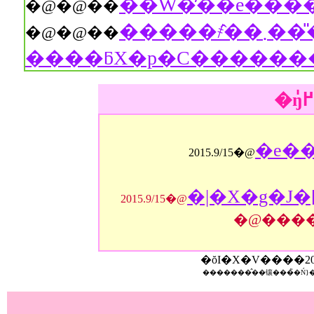
�@�@��
�����҂̂��܂���̎��_����B��W�ɒԂ�ꂽ
�@�@��
����ƃX�p�C�������
�e��
2015.9/15�@
�|�X�g�J�
2015.9/15�@
�@���
�ŏI�X�V����
2
�������̂��镶���̏�Ń