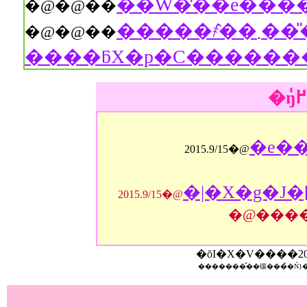
�@�@��
�����҂̂��܂���̎��_����B��W�ɒԂ�ꂽ
�@�@��
����ƃX�p�C�������
�e��
2015.9/15�@
�|�X�g�J�
2015.9/15�@
�@���
�ŏI�X�V����
2
�������̂��镶���̏�Ń