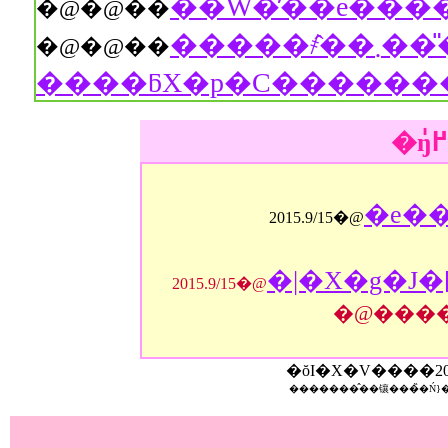
�@�@��
�����҂̂��܂���̎��_����B��W�ɒԂ�ꂽ
�@�@��
����ƃX�p�C�������
�e��
2015.9/15�@
�|�X�g�J�
2015.9/15�@
�@���
�ŏI�X�V����
2
�������̂��镶���̏�Ń