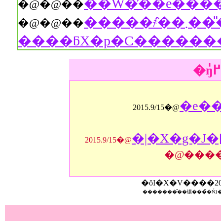
�@�@��
�����҂̂��܂���̎��_����B��W�ɒԂ�ꂽ
�@�@��
����ƃX�p�C�������
�e��
2015.9/15�@
�|�X�g�J�
2015.9/15�@
�@���
�ŏI�X�V����
2
�������̂��镶���̏�Ń