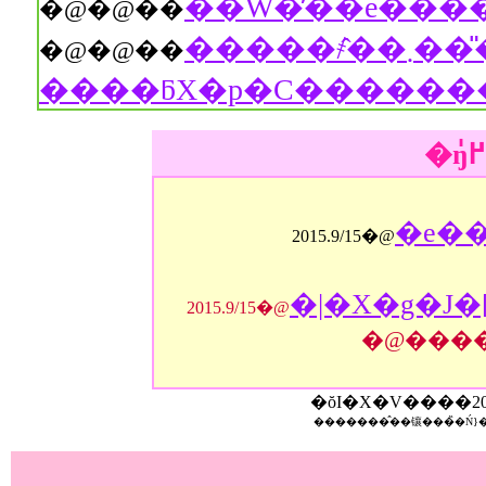
�@�@��
�����҂̂��܂���̎��_����B��W�ɒԂ�ꂽ
�@�@��
����ƃX�p�C�������
�e��
2015.9/15�@
�|�X�g�J�
2015.9/15�@
�@���
�ŏI�X�V����
2
�������̂��镶���̏�Ń