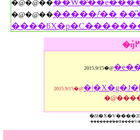
�@�@��
�����҂̂��܂���̎��_����B��W�ɒԂ�ꂽ
�@�@��
����ƃX�p�C�������
�e��
2015.9/15�@
�|�X�g�J�
2015.9/15�@
�@���
�ŏI�X�V����
2
�������̂��镶���̏�Ń