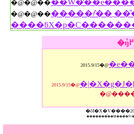
�@�@��
�����҂̂��܂���̎��_����B��W�ɒԂ�ꂽ
�@�@��
����ƃX�p�C�������
�e��
2015.9/15�@
�|�X�g�J�
2015.9/15�@
�@���
�ŏI�X�V����
2
�������̂��镶���̏�Ń