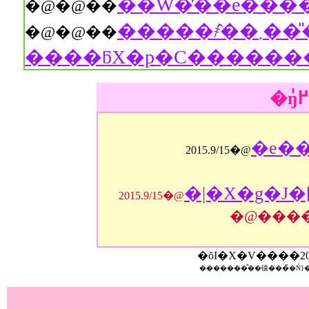
�@�@��
�����҂̂��܂���̎��_����B��W�ɒԂ�ꂽ
�@�@��
����ƃX�p�C�������
�e��
2015.9/15�@
�|�X�g�J�
2015.9/15�@
�@���
�ŏI�X�V����
2
�������̂��镶���̏�Ń