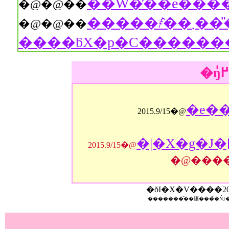
�@�@��
�����҂̂��܂���̎��_����B��W�ɒԂ�ꂽ
�@�@��
����ƃX�p�C�������
�e��
2015.9/15�@
�|�X�g�J�
2015.9/15�@
�@���
�ŏI�X�V����
2
�������̂��镶���̏�Ń