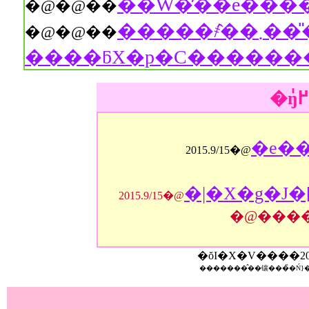
�@�@��
�����҂̂��܂���̎��_����B��W�ɒԂ�ꂽ
�@�@��
����ƃX�p�C�������
�e��
2015.9/15�@
�|�X�g�J�
2015.9/15�@
�@���
�ŏI�X�V����
2
�������̂��镶���̏�Ń