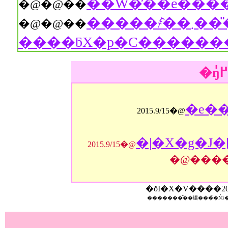
�@�@��
�����҂̂��܂���̎��_����B��W�ɒԂ�ꂽ
�@�@��
����ƃX�p�C�������
�e��
2015.9/15�@
�|�X�g�J�
2015.9/15�@
�@���
�ŏI�X�V����
2
�������̂��镶���̏�Ń