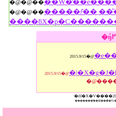
�@�@��
�����҂̂��܂���̎��_����B��W�ɒԂ�ꂽ
�@�@��
����ƃX�p�C�������
�e��
2015.9/15�@
�|�X�g�J�
2015.9/15�@
�@���
�ŏI�X�V����
2
�������̂��镶���̏�Ń