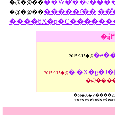
�@�@��
�����҂̂��܂���̎��_����B��W�ɒԂ�ꂽ
�@�@��
����ƃX�p�C�������
�e��
2015.9/15�@
�|�X�g�J�
2015.9/15�@
�@���
�ŏI�X�V����
2
�������̂��镶���̏�Ń