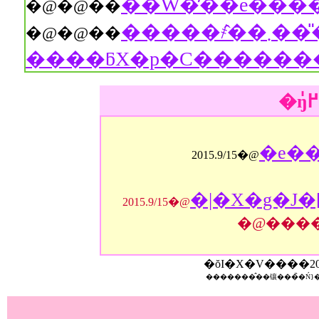
�@�@��
�����҂̂��܂���̎��_����B��W�ɒԂ�ꂽ
�@�@��
����ƃX�p�C�������
�e��
2015.9/15�@
�|�X�g�J�
2015.9/15�@
�@���
�ŏI�X�V����
2
�������̂��镶���̏�Ń