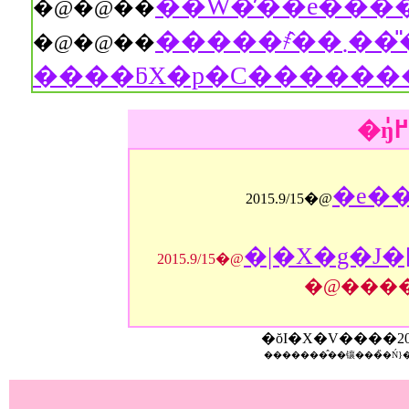
�@�@��
�����҂̂��܂���̎��_����B��W�ɒԂ�ꂽ
�@�@��
����ƃX�p�C�������
�e��
2015.9/15�@
�|�X�g�J�
2015.9/15�@
�@���
�ŏI�X�V����
2
�������̂��镶���̏�Ń