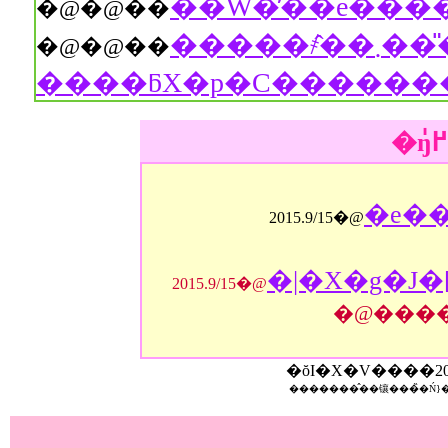
�@�@��
�����҂̂��܂���̎��_����B��W�ɒԂ�ꂽ
�@�@��
����ƃX�p�C�������
�e��
2015.9/15�@
�|�X�g�J�
2015.9/15�@
�@���
�ŏI�X�V����
2
�������̂��镶���̏�Ń