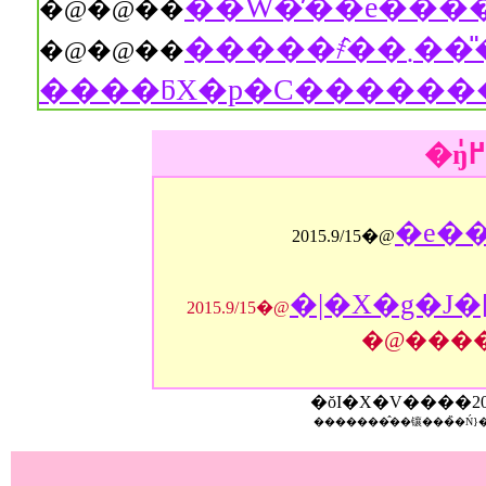
�@�@��
�����҂̂��܂���̎��_����B��W�ɒԂ�ꂽ
�@�@��
����ƃX�p�C�������
�e��
2015.9/15�@
�|�X�g�J�
2015.9/15�@
�@���
�ŏI�X�V����
2
�������̂��镶���̏�Ń