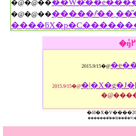
�@�@��
�����҂̂��܂���̎��_����B��W�ɒԂ�ꂽ
�@�@��
����ƃX�p�C�������
�e��
2015.9/15�@
�|�X�g�J�
2015.9/15�@
�@���
�ŏI�X�V����
2
�������̂��镶���̏�Ń