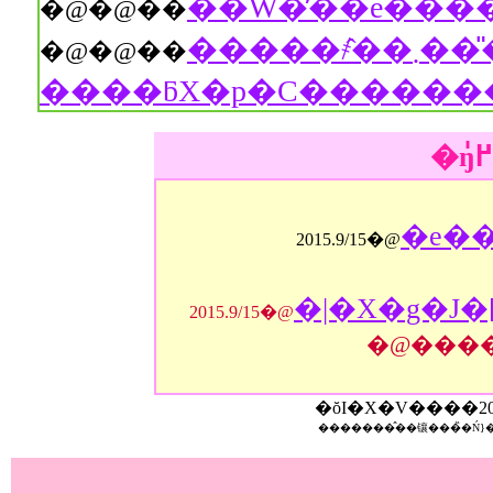
�@�@��
�����҂̂��܂���̎��_����B��W�ɒԂ�ꂽ
�@�@��
����ƃX�p�C�������
�e��
2015.9/15�@
�|�X�g�J�
2015.9/15�@
�@���
�ŏI�X�V����
2
�������̂��镶���̏�Ń