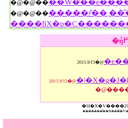
�@�@��
�����҂̂��܂���̎��_����B��W�ɒԂ�ꂽ
�@�@��
����ƃX�p�C�������
�e��
2015.9/15�@
�|�X�g�J�
2015.9/15�@
�@���
�ŏI�X�V����
2
�������̂��镶���̏�Ń