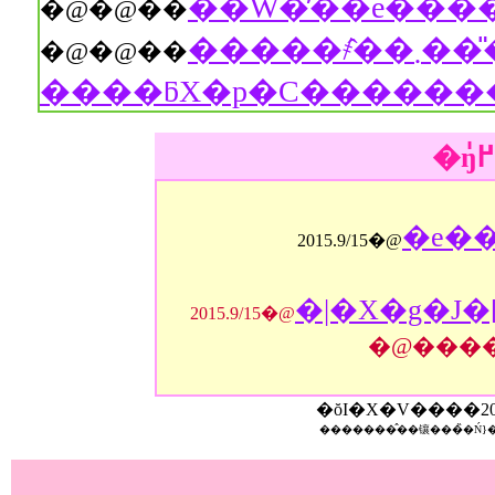
�@�@��
�����҂̂��܂���̎��_����B��W�ɒԂ�ꂽ
�@�@��
����ƃX�p�C�������
�e��
2015.9/15�@
�|�X�g�J�
2015.9/15�@
�@���
�ŏI�X�V����
2
�������̂��镶���̏�Ń