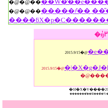
�@�@��
�����҂̂��܂���̎��_����B��W�ɒԂ�ꂽ
�@�@��
����ƃX�p�C�������
�e��
2015.9/15�@
�|�X�g�J�
2015.9/15�@
�@���
�ŏI�X�V����
2
�������̂��镶���̏�Ń