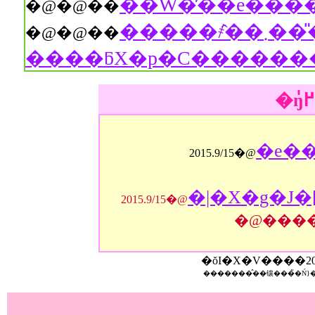
�@�@��
�����҂̂��܂���̎��_����B��W�ɒԂ�ꂽ
�@�@��
����ƃX�p�C�������
�e��
2015.9/15�@
�|�X�g�J�
2015.9/15�@
�@���
�ŏI�X�V����
2
�������̂��镶���̏�Ń