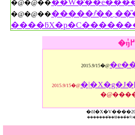
�@�@��
�����҂̂��܂���̎��_����B��W�ɒԂ�ꂽ
�@�@��
����ƃX�p�C�������
�e��
2015.9/15�@
�|�X�g�J�
2015.9/15�@
�@���
�ŏI�X�V����
2
�������̂��镶���̏�Ń