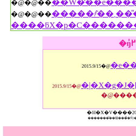
�@�@��
�����҂̂��܂���̎��_����B��W�ɒԂ�ꂽ
�@�@��
����ƃX�p�C�������
�e��
2015.9/15�@
�|�X�g�J�
2015.9/15�@
�@���
�ŏI�X�V����
2
�������̂��镶���̏�Ń