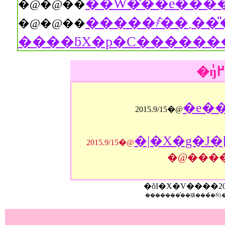
�@�@��
�����҂̂��܂���̎��_����B��W�ɒԂ�ꂽ
�@�@��
����ƃX�p�C�������
�e��
2015.9/15�@
�|�X�g�J�
2015.9/15�@
�@���
�ŏI�X�V����
2
�������̂��镶���̏�Ń