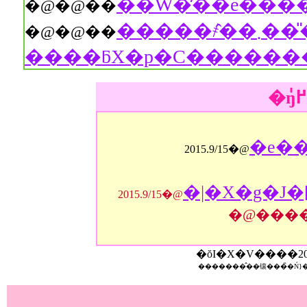
�@�@��
�����҂̂��܂���̎��_����B��W�ɒԂ�ꂽ
�@�@��
����ƃX�p�C�������
�e��
2015.9/15�@
�|�X�g�J�
2015.9/15�@
�@���
�ŏI�X�V����
2
�������̂��镶���̏�Ń