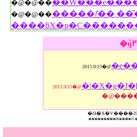
�@�@��
�����҂̂��܂���̎��_����B��W�ɒԂ�ꂽ
�@�@��
����ƃX�p�C�������
�e��
2015.9/15�@
�|�X�g�J�
2015.9/15�@
�@���
�ŏI�X�V����
2
�������̂��镶���̏�Ń