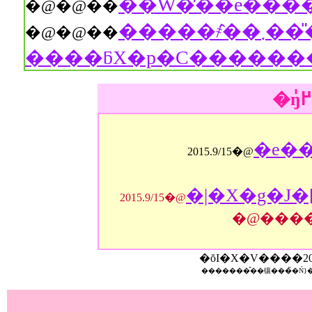
�@�@��
�����҂̂��܂���̎��_����B��W�ɒԂ�ꂽ
�@�@��
����ƃX�p�C�������
�e��
2015.9/15�@
�|�X�g�J�
2015.9/15�@
�@���
�ŏI�X�V����
2
�������̂��镶���̏�Ń