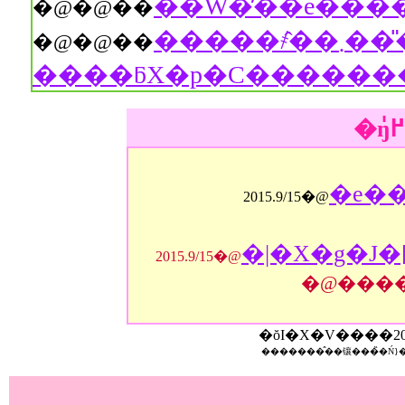
�@�@��
�����҂̂��܂���̎��_����B��W�ɒԂ�ꂽ
�@�@��
����ƃX�p�C�������
�e��
2015.9/15�@
�|�X�g�J�
2015.9/15�@
�@���
�ŏI�X�V����
2
�������̂��镶���̏�Ń