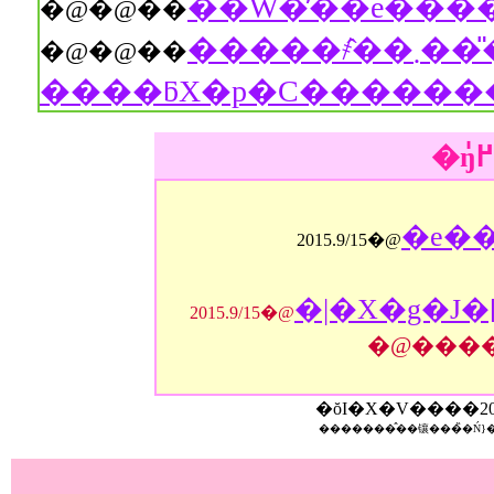
�@�@��
�����҂̂��܂���̎��_����B��W�ɒԂ�ꂽ
�@�@��
����ƃX�p�C�������
�e��
2015.9/15�@
�|�X�g�J�
2015.9/15�@
�@���
�ŏI�X�V����
2
�������̂��镶���̏�Ń