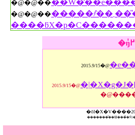
�@�@��
�����҂̂��܂���̎��_����B��W�ɒԂ�ꂽ
�@�@��
����ƃX�p�C�������
�e��
2015.9/15�@
�|�X�g�J�
2015.9/15�@
�@���
�ŏI�X�V����
2
�������̂��镶���̏�Ń