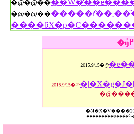
�@�@��
�����҂̂��܂���̎��_����B��W�ɒԂ�ꂽ
�@�@��
����ƃX�p�C�������
�e��
2015.9/15�@
�|�X�g�J�
2015.9/15�@
�@���
�ŏI�X�V����
2
�������̂��镶���̏�Ń