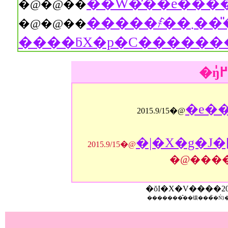
�@�@��
�����҂̂��܂���̎��_����B��W�ɒԂ�ꂽ
�@�@��
����ƃX�p�C�������
�e��
2015.9/15�@
�|�X�g�J�
2015.9/15�@
�@���
�ŏI�X�V����
2
�������̂��镶���̏�Ń