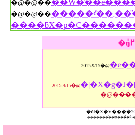
�@�@��
�����҂̂��܂���̎��_����B��W�ɒԂ�ꂽ
�@�@��
����ƃX�p�C�������
�e��
2015.9/15�@
�|�X�g�J�
2015.9/15�@
�@���
�ŏI�X�V����
2
�������̂��镶���̏�Ń