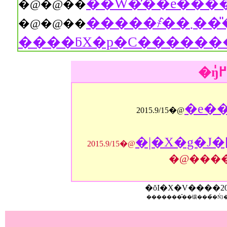
�@�@��
�����҂̂��܂���̎��_����B��W�ɒԂ�ꂽ
�@�@��
����ƃX�p�C�������
�e��
2015.9/15�@
�|�X�g�J�
2015.9/15�@
�@���
�ŏI�X�V����
2
�������̂��镶���̏�Ń