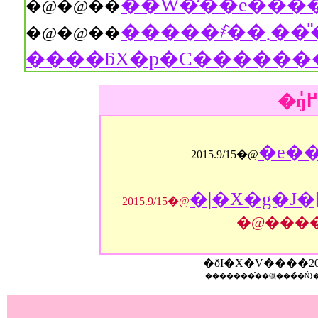
�@�@��
�����҂̂��܂���̎��_����B��W�ɒԂ�ꂽ
�@�@��
����ƃX�p�C�������
�e��
2015.9/15�@
�|�X�g�J�
2015.9/15�@
�@���
�ŏI�X�V����
2
�������̂��镶���̏�Ń