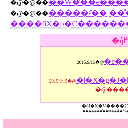
�@�@��
�����҂̂��܂���̎��_����B��W�ɒԂ�ꂽ
�@�@��
����ƃX�p�C�������
�e��
2015.9/15�@
�|�X�g�J�
2015.9/15�@
�@���
�ŏI�X�V����
2
�������̂��镶���̏�Ń