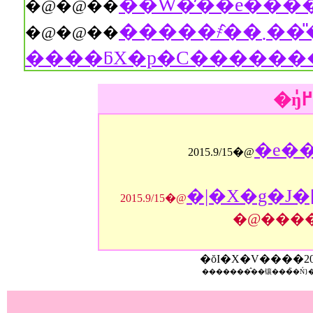
�@�@��
�����҂̂��܂���̎��_����B��W�ɒԂ�ꂽ
�@�@��
����ƃX�p�C�������
�e��
2015.9/15�@
�|�X�g�J�
2015.9/15�@
�@���
�ŏI�X�V����
2
�������̂��镶���̏�Ń