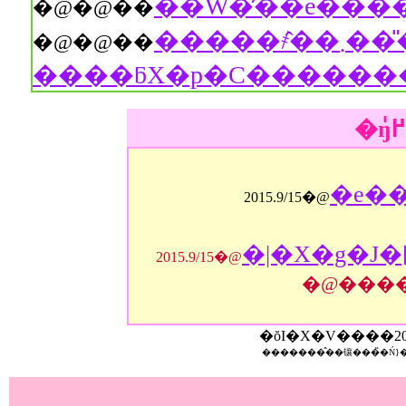
�@�@��
�����҂̂��܂���̎��_����B��W�ɒԂ�ꂽ
�@�@��
����ƃX�p�C�������
�e��
2015.9/15�@
�|�X�g�J�
2015.9/15�@
�@���
�ŏI�X�V����
2
�������̂��镶���̏�Ń