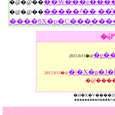
�@�@��
�����҂̂��܂���̎��_����B��W�ɒԂ�ꂽ
�@�@��
����ƃX�p�C�������
�e��
2015.9/15�@
�|�X�g�J�
2015.9/15�@
�@���
�ŏI�X�V����
2
�������̂��镶���̏�Ń