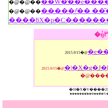
�@�@��
�����҂̂��܂���̎��_����B��W�ɒԂ�ꂽ
�@�@��
����ƃX�p�C�������
�e��
2015.9/15�@
�|�X�g�J�
2015.9/15�@
�@���
�ŏI�X�V����
2
�������̂��镶���̏�Ń