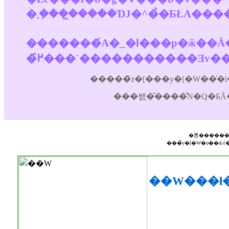
�������́A�_�l���p�ӂ��