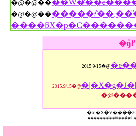
�@�@��
�����҂̂��܂���̎��_����B��W�ɒԂ�ꂽ
�@�@��
����ƃX�p�C�������
�e��
2015.9/15�@
�|�X�g�J�
2015.9/15�@
�@���
�ŏI�X�V����
2
�������̂��镶���̏�Ń