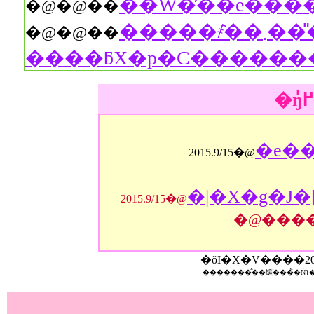
�@�@��
�����҂̂��܂���̎��_����B��W�ɒԂ�ꂽ
�@�@��
����ƃX�p�C�������
�e��
2015.9/15�@
�|�X�g�J�
2015.9/15�@
�@���
�ŏI�X�V����
2
�������̂��镶���̏�Ń