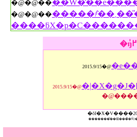
�@�@��
�����҂̂��܂���̎��_����B��W�ɒԂ�ꂽ
�@�@��
����ƃX�p�C�������
�e��
2015.9/15�@
�|�X�g�J�
2015.9/15�@
�@���
�ŏI�X�V����
2
�������̂��镶���̏�Ń