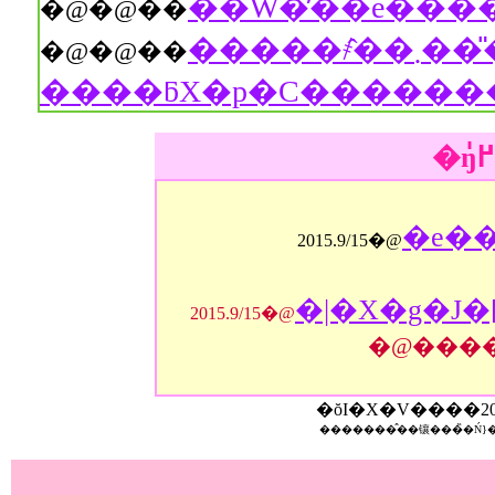
�@�@��
�����҂̂��܂���̎��_����B��W�ɒԂ�ꂽ
�@�@��
����ƃX�p�C�������
�e��
2015.9/15�@
�|�X�g�J�
2015.9/15�@
�@���
�ŏI�X�V����
2
�������̂��镶���̏�Ń